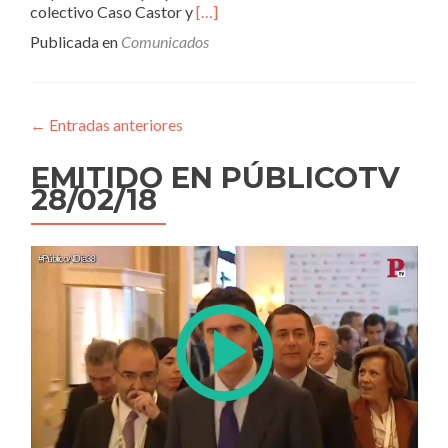
Leer
colectivo Caso Castor y
[…]
másLo
Publicada en
Comunicados
hemos
conseguido:
En
2019
←
Entradas anteriores
no
pagaremos
EMITIDO EN PÚBLICOTV
el
Castor
28/02/18
en
nuestra
factura