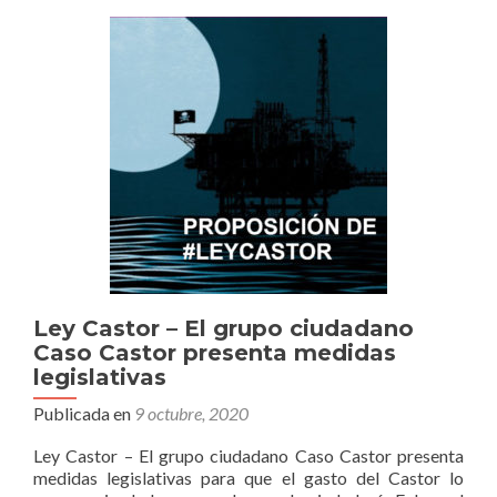
Senado
la
Proposición
Ley
Castor
del
Grupo
Ciudadano
Caso
Castor
Ley Castor – El grupo ciudadano
Caso Castor presenta medidas
legislativas
Publicada en
9 octubre, 2020
Ley Castor – El grupo ciudadano Caso Castor presenta
medidas legislativas para que el gasto del Castor lo