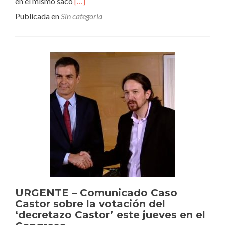
Leer
en el mismo saco
[…]
másLo
Publicada en
Sin categoría
hemos
conseguido:
el
‘decretazo’
Castor
se
tramitará
como
Ley
abierto
a
enmiendas.
Una
oportunidad
para
no
tener
que
URGENTE – Comunicado Caso
pagar
Castor sobre la votación del
dos
‘decretazo Castor’ este jueves en el
veces