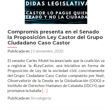
jueves
en
el
Congreso
Compromís presenta en el Senado
la Proposición Ley Castor del Grupo
Ciudadano Caso Castor
Publicada en
11 noviembre, 2020
El senador Carles Mulet ha anunciado que la coalición va
a registrar la #LeyCastor, una iniciativa en forma de
Proposición de Ley de la sociedad civil, concretamente
del Grupo Ciudadano Caso Castor compuesto por Xnet,
Observatorio de la Deuda en la Globalización (ODG) e
Instituto de Derechos Humanos de Cataluña (IDCH), que
Leer
promueve la batalla
[…]
másCompromís
Publicada en
Sin categoría
presenta
en
el