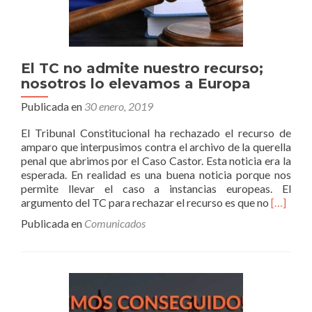
al
pago
del
Castor
fue
El TC no admite nuestro recurso;
un
nosotros lo elevamos a Europa
abuso
Publicada en
30 enero, 2019
para
las
El Tribunal Constitucional ha rechazado el recurso de
arcas
amparo que interpusimos contra el archivo de la querella
públicas
penal que abrimos por el Caso Castor. Esta noticia era la
esperada. En realidad es una buena noticia porque nos
permite llevar el caso a instancias europeas. El
Leer
argumento del TC para rechazar el recurso es que no
[…]
másEl
Publicada en
Comunicados
TC
no
admite
nuestro
recurso;
nosotro