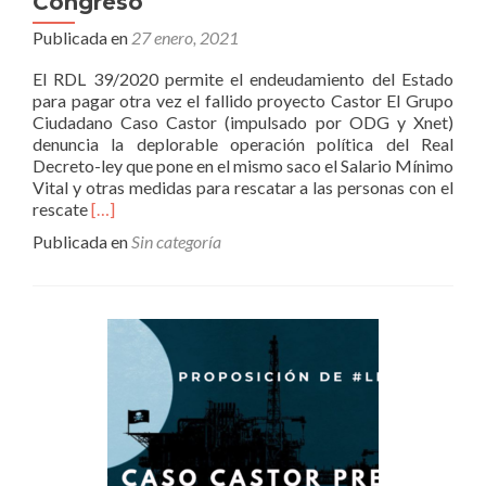
Congreso
por
el
Publicada en
27 enero, 2021
proyecto
El RDL 39/2020 permite el endeudamiento del Estado
Castor
para pagar otra vez el fallido proyecto Castor El Grupo
Ciudadano Caso Castor (impulsado por ODG y Xnet)
denuncia la deplorable operación política del Real
Decreto-ley que pone en el mismo saco el Salario Mínimo
Vital y otras medidas para rescatar a las personas con el
Leer
rescate
[…]
másURGENTE
Publicada en
Sin categoría
–
Comunicado
Caso
Castor
sobre
la
votación
del
‘decretazo
Castor’
este