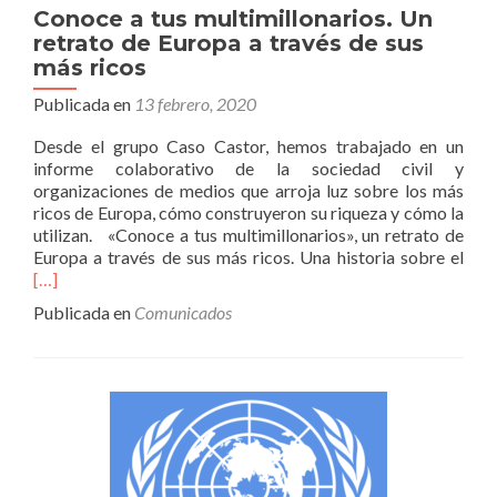
Conoce a tus multimillonarios. Un
retrato de Europa a través de sus
más ricos
Publicada en
13 febrero, 2020
Desde el grupo Caso Castor, hemos trabajado en un
informe colaborativo de la sociedad civil y
organizaciones de medios que arroja luz sobre los más
ricos de Europa, cómo construyeron su riqueza y cómo la
utilizan. «Conoce a tus multimillonarios», un retrato de
Leer
Europa a través de sus más ricos. Una historia sobre el
más
[…]
a
Publicada en
Comunicados
tus
mult
Un
retr
de
Eur
a
trav