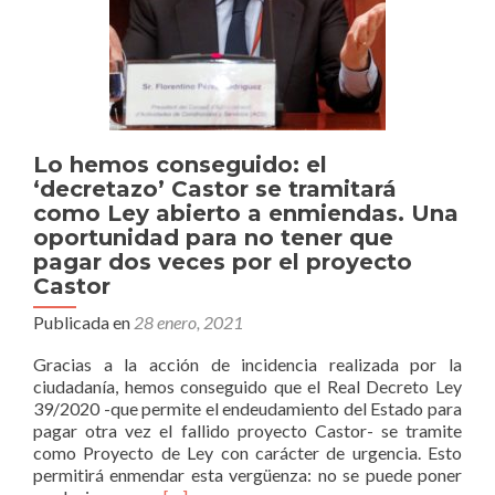
entrega
a
partidos
políticos:
que
pague
ACS
y
Lo hemos conseguido: el
no
‘decretazo’ Castor se tramitará
las
como Ley abierto a enmiendas. Una
arcas
oportunidad para no tener que
del
pagar dos veces por el proyecto
Estado
Castor
Publicada en
28 enero, 2021
Gracias a la acción de incidencia realizada por la
ciudadanía, hemos conseguido que el Real Decreto Ley
39/2020 -que permite el endeudamiento del Estado para
pagar otra vez el fallido proyecto Castor- se tramite
como Proyecto de Ley con carácter de urgencia. Esto
permitirá enmendar esta vergüenza: no se puede poner