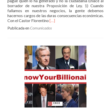
pague quien lo ha generado y no la ciudadanía Enlace al
borrador de nuestra Proposición de Ley. 1) Cuando
fallamos en nuestros negocios, la gente debemos
hacernos cargos de las duras consecuencias económicas.
Leer
Con el Castor Florentino
[…]
másLey
Publicada en
Comunicados
Castor
–
El
grupo
ciudadano
Caso
Castor
presenta
medidas
legislativas