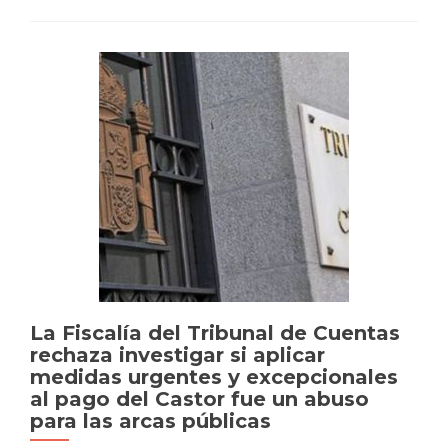
examen
en
el
Consejo
de
Derechos
Humanos
de
la
ONU
La Fiscalía del Tribunal de Cuentas
rechaza investigar si aplicar
medidas urgentes y excepcionales
al pago del Castor fue un abuso
para las arcas públicas