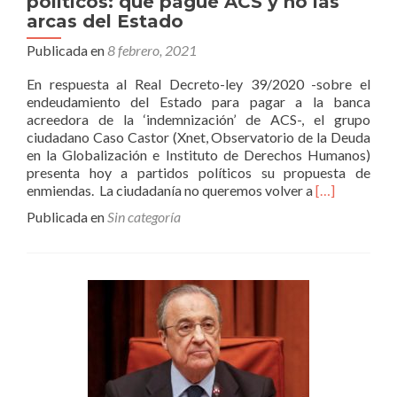
políticos: que pague ACS y no las
arcas del Estado
Publicada en
8 febrero, 2021
En respuesta al Real Decreto-ley 39/2020 -sobre el
endeudamiento del Estado para pagar a la banca
acreedora de la ‘indemnización’ de ACS-, el grupo
ciudadano Caso Castor (Xnet, Observatorio de la Deuda
en la Globalización e Instituto de Derechos Humanos)
presenta hoy a partidos políticos su propuesta de
Leer
enmiendas. La ciudadanía no queremos volver a
[…]
másEl
Publicada en
Sin categoría
grupo
Caso
Castor
presenta
enmiendas
al
‘decretazo’
Castor
que
hoy