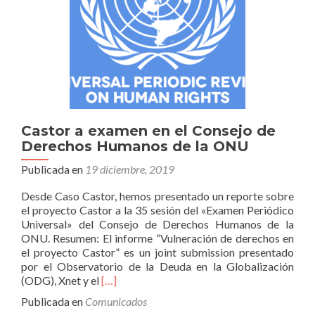
de
sus
más
rico
Castor a examen en el Consejo de
Derechos Humanos de la ONU
Publicada en
19 diciembre, 2019
Desde Caso Castor, hemos presentado un reporte sobre
el proyecto Castor a la 35 sesión del «Examen Periódico
Universal» del Consejo de Derechos Humanos de la
ONU. Resumen: El informe “Vulneración de derechos en
el proyecto Castor” es un joint submission presentado
por el Observatorio de la Deuda en la Globalización
Leer
(ODG), Xnet y el
[…]
másCastor
Publicada en
Comunicados
a