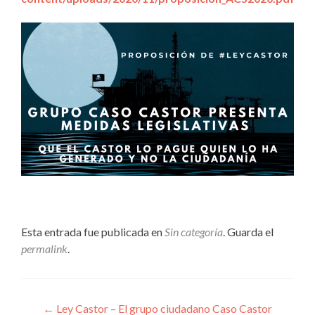
Esta entrada fue publicada en
Sin categoría
. Guarda el
permalink
.
Navegación
←
Ley Castor – El grupo ciudadano Caso Castor